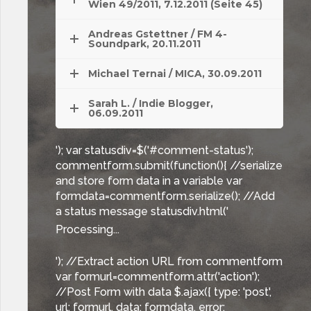
Wien 49/2011, 7.12.2011 (Seite 45)
Andreas Gstettner / FM 4-
Soundpark, 20.11.2011
Michael Ternai / MICA, 30.09.2011
Sarah L. / Indie Blogger,
06.09.2011
'); var statusdiv=$('#comment-status');
commentform.submit(function(){ //serialize
and store form data in a variable var
formdata=commentform.serialize(); //Add
a status message statusdiv.html('
Processing...
'); //Extract action URL from commentform
var formurl=commentform.attr('action');
//Post Form with data $.ajax({ type: 'post',
url: formurl, data: formdata, error: