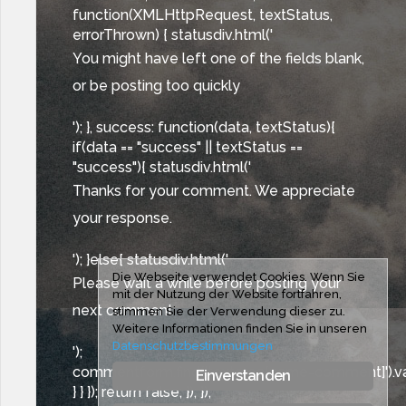
function(XMLHttpRequest, textStatus,
errorThrown) { statusdiv.html('
You might have left one of the fields blank,
or be posting too quickly
'); }, success: function(data, textStatus){
if(data == "success" || textStatus ==
"success"){ statusdiv.html('
Thanks for your comment. We appreciate
your response.
'); }else{ statusdiv.html('
Die Webseite verwendet Cookies. Wenn Sie
Please wait a while before posting your
mit der Nutzung der Website fortfahren,
next comment
stimmen Sie der Verwendung dieser zu.
Weitere Informationen finden Sie in unseren
Datenschutzbestimmungen
');
commentform.find('textarea[name=comment]').val(
Einverstanden
} } }); return false; }); });