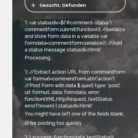
Gesucht, Gefunden
'); var statusdiv=$('#comment-status');
commentform.submit(function(){ //serialize
and store form data in a variable var
formdata=commentform.serialize(); //Add
a status message statusdiv.html('
Processing...
'); //Extract action URL from commentform
var formurl=commentform.attr('action');
//Post Form with data $.ajax({ type: 'post',
url: formurl, data: formdata, error:
function(XMLHttpRequest, textStatus,
errorThrown) { statusdiv.html('
You might have left one of the fields blank,
or be posting too quickly
'); }, success: function(data, textStatus){