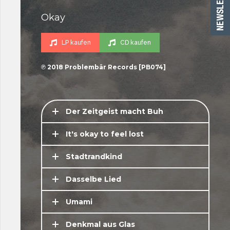
Okay
LP kaufen
CD kaufen
℗ 2018 Problembär Records [PB074]
Der Zeitgeist macht Buh
It's okay to feel lost
Stadtrandkind
Dasselbe Lied
Umami
Denkmal aus Glas