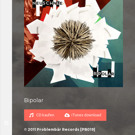
Bipolar
CD kaufen
iTunes download
℗ 2011 Problembär Records [PB019]