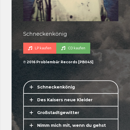
Schneckenkönig
LP kaufen
CD kaufen
℗ 2016 Problembär Records [PB045]
Schneckenkönig
Des Kaisers neue Kleider
Großstadtgewitter
Nimm mich mit, wenn du gehst