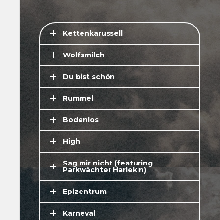
Kettenkarussell
Wolfsmilch
Du bist schön
Rummel
Bodenlos
High
Sag mir nicht (featuring
Parkwächter Harlekin)
Epizentrum
Karneval