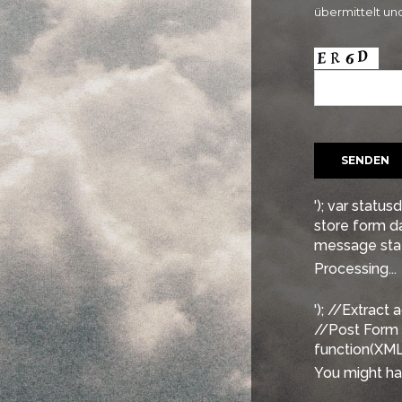
übermittelt un
'); var statu
store form d
message stat
Processing...
'); //Extrac
//Post Form wi
function(XMLH
You might hav