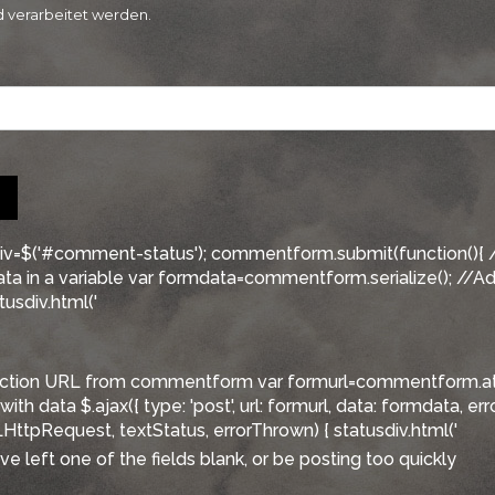
d verarbeitet werden.
sdiv=$('#comment-status'); commentform.submit(function(){ /
ata in a variable var formdata=commentform.serialize(); //Ad
usdiv.html('
t action URL from commentform var formurl=commentform.attr
th data $.ajax({ type: 'post', url: formurl, data: formdata, erro
ttpRequest, textStatus, errorThrown) { statusdiv.html('
e left one of the fields blank, or be posting too quickly