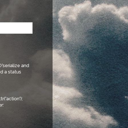
/serialize and
d a status
('action');
r: