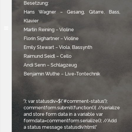
Besetzung:
Hans Wagner – Gesang, Gitarre, Bass,
Klavier
Martin Reining – Violine
Florin Sighartner – Violine
Emily Stewart – Viola, Bassynth
Raimund Seidl – Cello
Andi Senn – Schlagzeug
Benjamin Wuthe – Live-Tontechnik
'); var statusdiv=$('#comment-status');
commentform.submit(function(){ //serialize
and store form data in a variable var
formdata=commentform.serialize(); //Add
a status message statusdiv.html('