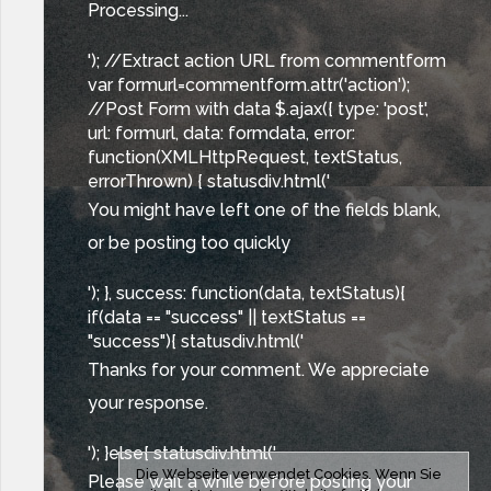
Processing...
'); //Extract action URL from commentform
var formurl=commentform.attr('action');
//Post Form with data $.ajax({ type: 'post',
url: formurl, data: formdata, error:
function(XMLHttpRequest, textStatus,
errorThrown) { statusdiv.html('
You might have left one of the fields blank,
or be posting too quickly
'); }, success: function(data, textStatus){
if(data == "success" || textStatus ==
"success"){ statusdiv.html('
Thanks for your comment. We appreciate
your response.
'); }else{ statusdiv.html('
Die Webseite verwendet Cookies. Wenn Sie
Please wait a while before posting your