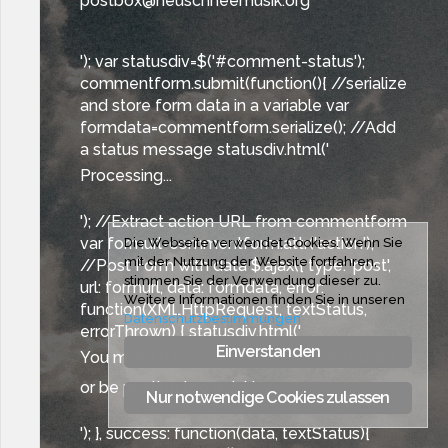
postbox@neuschneemusik.org
'); var statusdiv=$('#comment-status');
commentform.submit(function(){ //serialize
and store form data in a variable var
formdata=commentform.serialize(); //Add
a status message statusdiv.html('
Processing...
'); //Extract action URL from commentform
var formurl=commentform.attr('action');
Die Webseite verwendet Cookies. Wenn Sie
mit der Nutzung der Website fortfahren,
//Post Form with data $.ajax({ type: 'post',
stimmen Sie der Verwendung dieser zu.
url: formurl, data: formdata, error:
Weitere Informationen finden Sie in unseren
function(XMLHttpRequest, textStatus,
Datenschutzbestimmungen
errorThrown) { statusdiv.html('
Einverstanden
You might have left one of the fields blank,
or be posting too quickly
Nur notwendige Cookies zulassen
'); }, success: function(data, textStatus){