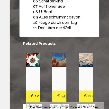
06 Schattenkind
07 Auf hoher See
08 U-Boot
09 Alles schwimmt davon
10 Fliege durch den Tag
11 Der Lärm der Welt
Related Products
€
12.00
€
25.00
€
20.00
Bipolar
Der Lärm
Okay (LP)
Die Webseite verwendet Cookies. Wenn Sie