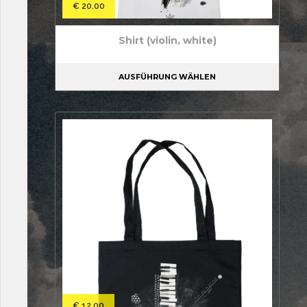
€
20.00
Shirt (violin, white)
AUSFÜHRUNG WÄHLEN
€
12.00