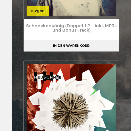
€
25.00
Schneckenkönig (Doppel-LP – inkl. MP3s
und BonusTrack)
IN DEN WARENKORB